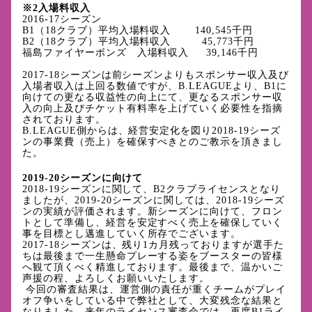
※2入場料収入
2016-17シーズン
B1（18クラブ）平均入場料収入 140,545千円
B2（18クラブ）平均入場料収入 45,773千円
福島ファイヤーボンズ 入場料収入 39,146千円
2017-18シーズンは前シーズンよりもスポンサー収入及び
入場者収入は上回る数値ですが、B.LEAGUEより、B1に
向けての更なる収益性の向上にて、更なるスポンサー収
入の向上及びチケット有料率を上げていく必要性を指摘
されております。
B.LEAGUE側からは、経営安定化を図り2018-19シーズ
ンの事業費（売上）を確保すべきとのご教示を頂きまし
た。
2019-20シーズンに向けて
2018-19シーズンに関して、B2クラブライセンスとなり
ましたが、2019-20シーズンに関しては、2018-19シーズ
ンの実績が評価されます。新シーズンに向けて、フロン
トとして準備し、経営を安定すべく売上を確保していく
事を目標とし邁進していく所存でございます。
2017-18シーズンは、残り1カ月残っておりますが選手た
ちは最後まで一生懸命プレーする姿をブースターの皆様
へ観て頂くべく精進しております。最後まで、温かいご
声援の程、よろしくお願いいたします。
今回の審査結果は、運営側の責任が重くチームがプレイ
オフ争いをしている中で弊社として、大変残念な結果と
なりました。来年のライセンス審査会では、再度B1ライ