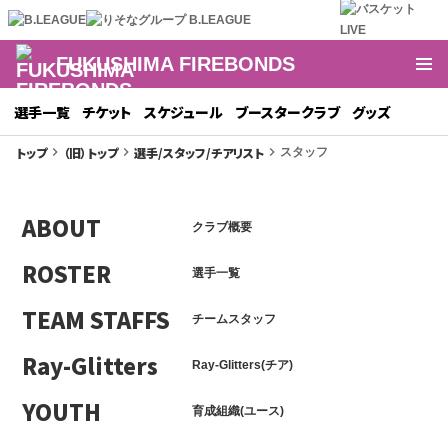
FUKUSHIMA FIREBONDS
選手一覧
チケット
スケジュール
ブースタークラブ
グッズ
トップ
（旧）トップ
選手/スタッフ/チアリスト
keyboard_arrow_right
keyboard_arrow_right
keyboard_arrow_right
スタッフ
ABOUT
クラブ概要
ROSTER
選手一覧
TEAM STAFFS
チームスタッフ
Ray-Glitters
Ray-Glitters(チア)
YOUTH
育成組織(ユース)