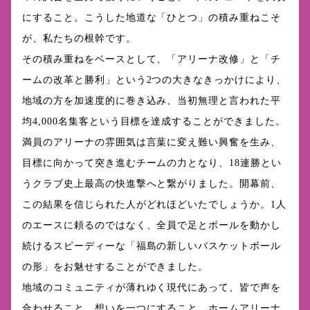
にすること。こうした地道な「ひとつ」の積み重ねこそ
が、私たちの根幹です。
その積み重ねをベースとして、「アリーナ改修」と「チ
ームの改革と勝利」という2つの大きなきっかけにより、
地域の方を加速度的に巻き込み、当初無理と言われた平
均4,000名集客という目標を達成することができました。
満員のアリーナの雰囲気は言葉に変え難い興奮を生み、
目標に向かって突き進むチームの力となり、18連勝とい
うクラブ史上最高の快進撃へと繋がりました。開幕前、
この結果を信じられた人がどれほどいたでしょうか。1人
のエースに頼るのではなく、全員で足とボールを動かし
続けるスピーディーな「福島の新しいバスケットボール
の形」をお魅せすることができました。
地域のコミュニティが薄れゆく現代にあって、皆で声を
合わせること、想いを一つにすること、ホームアリーナ