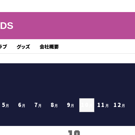
NDS
ラブ
グッズ
会社概要
5
6
7
8
9
10
11
12
月
月
月
月
月
月
月
月