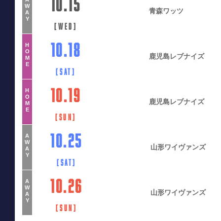
10.15
W
青森ワッツ
A
Y
[
Wed
]
10.18
H
O
鹿児島レブナイズ
M
E
[
Sat
]
10.19
H
O
鹿児島レブナイズ
M
E
[
Sun
]
10.25
A
W
山形ワイヴァンズ
A
Y
[
Sat
]
10.26
A
W
山形ワイヴァンズ
A
Y
[
Sun
]