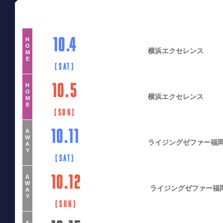
10.4
H
O
横浜エクセレンス
M
E
[
Sat
]
10.5
H
O
横浜エクセレンス
M
E
[
Sun
]
10.11
A
W
ライジングゼファー福
A
Y
[
Sat
]
10.12
A
W
ライジングゼファー福
A
Y
[
Sun
]
A